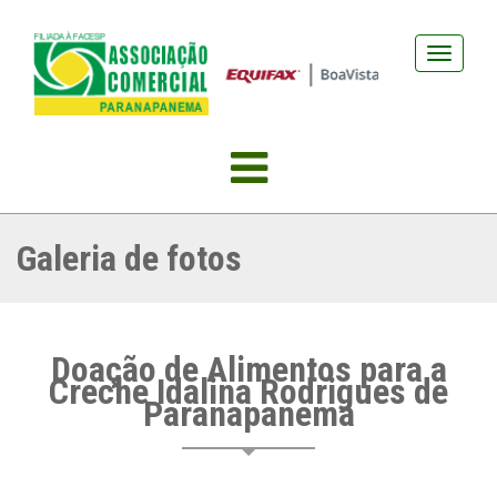
Abrir
navegação
Galeria de fotos
Doação de Alimentos para a
Creche Idalina Rodrigues de
Paranapanema